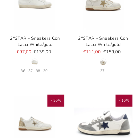
2*STAR - Sneakers Con
2*STAR - Sneakers Con
Lacci White/gold
Lacci White/gold
€97,00
€139,00
€111,00
€159,00
36
37
38
39
37
- 30%
- 10%