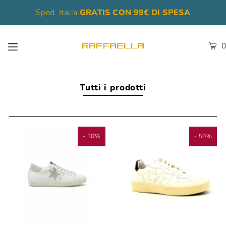
Sped. Italia
GRATIS CON 99€ DI SPESA
0
Tutti i prodotti
- 30%
- 50%