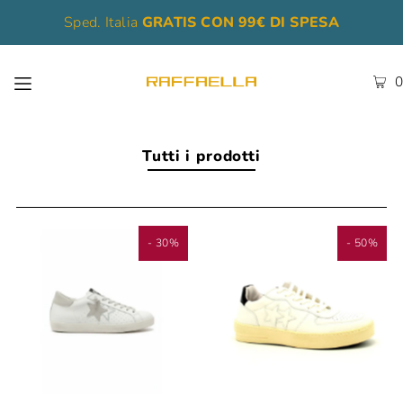
Sped. Italia
GRATIS CON 99€ DI SPESA
0
Tutti i prodotti
- 30%
- 50%