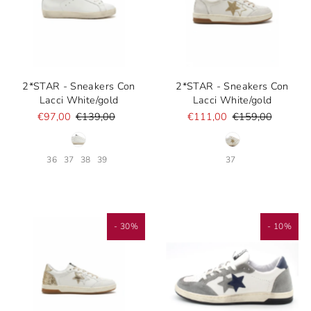
2*STAR - Sneakers Con
2*STAR - Sneakers Con
Lacci White/gold
Lacci White/gold
€97,00
€139,00
€111,00
€159,00
36
37
38
39
37
- 30%
- 10%