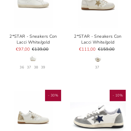
2*STAR - Sneakers Con
2*STAR - Sneakers Con
Lacci White/gold
Lacci White/gold
€97,00
€139,00
€111,00
€159,00
36
37
38
39
37
- 30%
- 10%