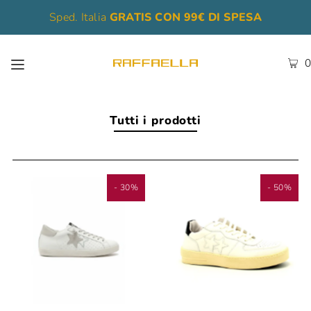
Sped. Italia
GRATIS CON 99€ DI SPESA
0
Tutti i prodotti
- 30%
- 50%