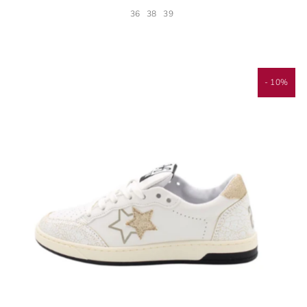
36
38
39
- 10%