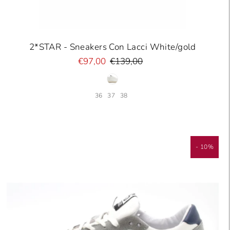
2*STAR - Sneakers Con Lacci White/gold
€97,00
€139,00
36
37
38
- 10%