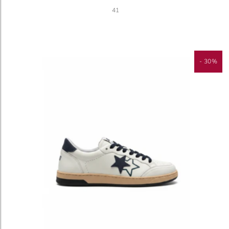
41
- 30%